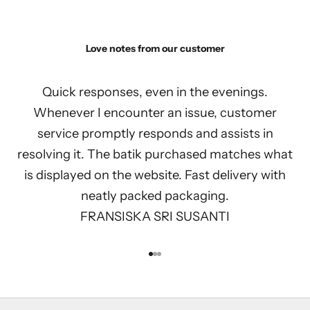
Love notes from our customer
Quick responses, even in the evenings.
Whenever I encounter an issue, customer
service promptly responds and assists in
resolving it. The batik purchased matches what
is displayed on the website. Fast delivery with
neatly packed packaging.
FRANSISKA SRI SUSANTI
Go to item 1
Go to item 2
Go to item 3