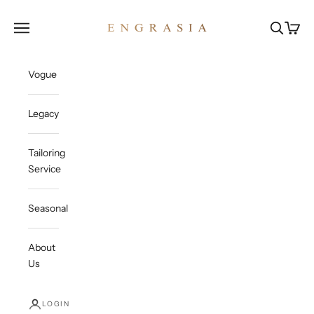
Skip to content
Engrasia
Open navigation menu
Open sea
Open c
Vogue
Legacy
Tailoring
Service
Seasonal
About
Us
LOGIN