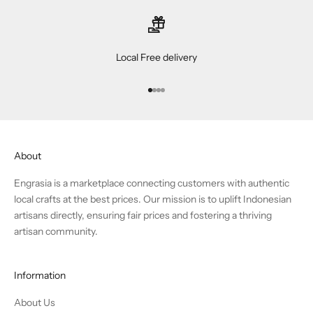
Local Free delivery
Go to item 1
Go to item 2
Go to item 3
Go to item 4
About
Engrasia is a marketplace connecting customers with authentic
local crafts at the best prices. Our mission is to uplift Indonesian
artisans directly, ensuring fair prices and fostering a thriving
artisan community.
Information
About Us