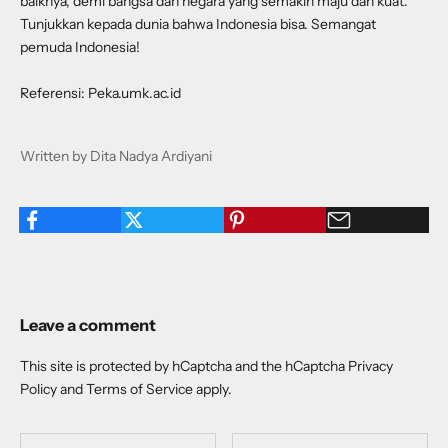
baiknya, demi bangsa dan negara yang semakin maju dan kuat.
Tunjukkan kepada dunia bahwa Indonesia bisa. Semangat
pemuda Indonesia!
Referensi: Peka.umk.ac.id
Written by Dita Nadya Ardiyani
Leave a comment
This site is protected by hCaptcha and the hCaptcha
Privacy
Policy
and
Terms of Service
apply.