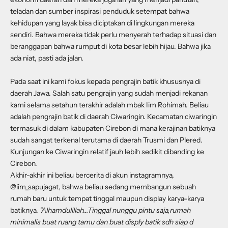
teladan dan sumber inspirasi penduduk setempat bahwa
kehidupan yang layak bisa diciptakan di lingkungan mereka
sendiri. Bahwa mereka tidak perlu menyerah terhadap situasi dan
beranggapan bahwa rumput di kota besar lebih hijau. Bahwa jika
ada niat, pasti ada jalan.
Pada saat ini kami fokus kepada pengrajin batik khususnya di
daerah Jawa. Salah satu pengrajin yang sudah menjadi rekanan
kami selama setahun terakhir adalah mbak Iim Rohimah. Beliau
adalah pengrajin batik di daerah
Ciwaringin
. Kecamatan ciwaringin
termasuk di dalam kabupaten Cirebon di mana kerajinan batiknya
sudah sangat terkenal terutama di daerah Trusmi dan Plered.
Kunjungan ke Ciwaringin relatif jauh lebih sedikit dibanding ke
Cirebon.
Akhir-akhir ini beliau bercerita di akun instagramnya,
@iim_sapujagat
, bahwa beliau sedang membangun sebuah
rumah baru untuk tempat tinggal maupun display karya-karya
batiknya.
"Alhamdulillah...Tinggal nunggu pintu saja,rumah
minimalis buat ruang tamu dan buat disply batik sdh siap d