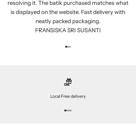
resolving it. The batik purchased matches what
is displayed on the website. Fast delivery with
neatly packed packaging.
FRANSISKA SRI SUSANTI
Go to item 1
Go to item 2
Go to item 3
Local Free delivery
Go to item 1
Go to item 2
Go to item 3
Go to item 4