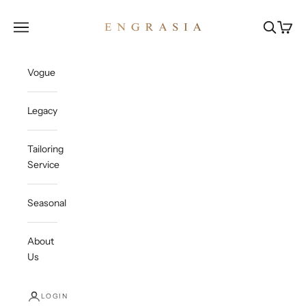
Skip to content
Engrasia
Open navigation menu
Open sea
Open c
Vogue
Legacy
Tailoring
Service
Seasonal
About
Us
LOGIN