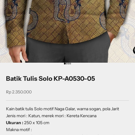
Go to item 1
Go to item 2
Go to item 3
Go to item 4
Batik Tulis Solo KP-A0530-05
Sale price
Rp 2.350.000
Kain batik tulis Solo motif Naga Galar, warna sogan, pola Jarit
Jenis mori : Katun, merek mori : Kereta Kencana
Ukuran :
250 x 105 cm
Makna motif :