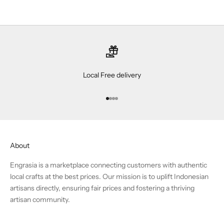
Local Free delivery
Go to item 1
Go to item 2
Go to item 3
Go to item 4
About
Engrasia is a marketplace connecting customers with authentic
local crafts at the best prices. Our mission is to uplift Indonesian
artisans directly, ensuring fair prices and fostering a thriving
artisan community.