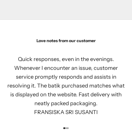
Love notes from our customer
Quick responses, even in the evenings.
Whenever I encounter an issue, customer
service promptly responds and assists in
resolving it. The batik purchased matches what
is displayed on the website. Fast delivery with
neatly packed packaging.
FRANSISKA SRI SUSANTI
Go to item 1
Go to item 2
Go to item 3