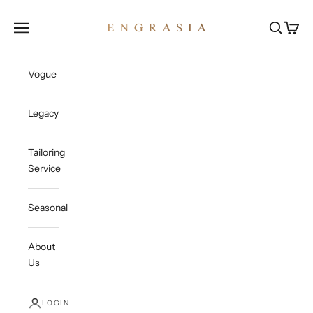
Skip to content
Engrasia
Open navigation menu
Open sea
Open c
Vogue
Legacy
Tailoring
Service
Seasonal
About
Us
LOGIN