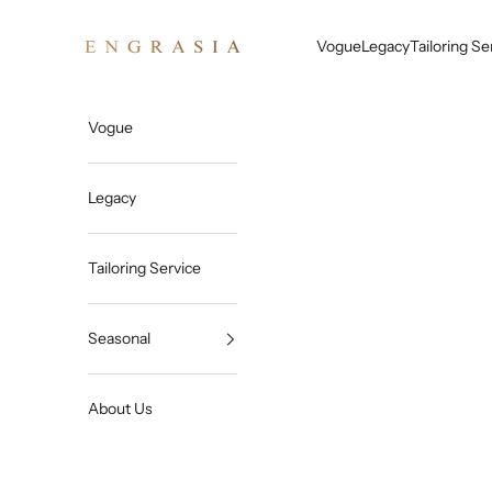
Skip to content
Engrasia
Vogue
Legacy
Tailoring Se
Vogue
Legacy
Tailoring Service
Seasonal
About Us