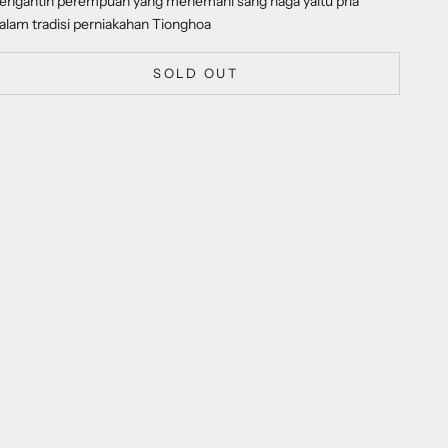
engantin perempuan yang menemani sang naga yaitu pria
alam tradisi perniakahan Tionghoa
SOLD OUT