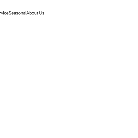
rvice
Seasonal
About Us