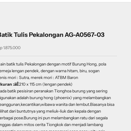
Batik Tulis Pekalongan AG-A0567-03
ale price
p 1.875.000
ain batik tulis Pekalongan dengan motif Burung Hong, pola
emeja lengan pendek, dengan warna hitam, biru, sogan
enis mori : Sutra, merek mori : ATBM Baron
kuran :åÊ
210 x 115 cm (lengan pendek)
ada batik pesisiran peranakan Tionghoa burung yang sering
igunakan adalah burung hong (phoenix) yang melambangkan
eanggunan,kecantikan,wibawa wanita dan lembut.Biasanya bisa
ilihat dari buntutnya yang meliuk-liuk dan kepala dengan
erbagai pose.Burung ini pun melambangkan ratu dari segala
nggas dalam mitos cerita Tiongkok dan menjadi lambang