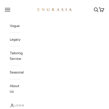
Skip to content
Engrasia
Open navigation menu
Open sea
Open c
Vogue
Legacy
Tailoring
Service
Seasonal
About
Us
LOGIN