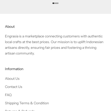
Go to item 1
Go to item 2
Go to item 3
Go to item 4
About
Engrasia is a marketplace connecting customers with authentic
local crafts at the best prices. Our mission is to uplift Indonesian
artisans directly, ensuring fair prices and fostering a thriving
artisan community.
Information
About Us
Contact Us
FAQ
Shipping Terms & Condition