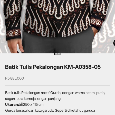
Go to item 1
Go to item 2
Go to item 3
Go to item 4
Go to item 5
Batik Tulis Pekalongan KM-A0358-05
Sale price
Rp 885.000
Batik tulis Pekalongan motif Gurdo, dengan warna hitam, putih,
sogan, pola kemeja lengan panjang
Ukuran:
åÊ250 x 115 cm
Gurda berasal dari kata garuda. Seperti diketahui, garuda