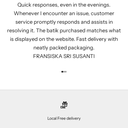
Quick responses, even in the evenings.
Whenever I encounter an issue, customer
service promptly responds and assists in
resolving it. The batik purchased matches what
is displayed on the website. Fast delivery with
neatly packed packaging.
FRANSISKA SRI SUSANTI
Go to item 1
Go to item 2
Go to item 3
Local Free delivery