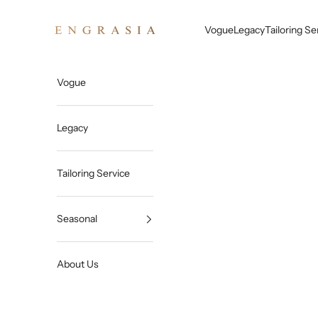
Skip to content
Engrasia
Vogue
Legacy
Tailoring Se
Vogue
Legacy
Tailoring Service
Seasonal
About Us