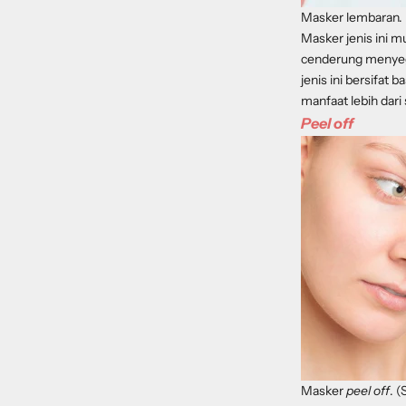
Masker lembaran. 
Masker jenis ini 
cenderung menyeg
jenis ini bersifa
manfaat lebih dari
Peel off
Masker
peel off
. 