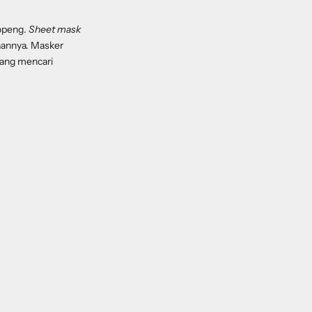
topeng.
Sheet mask
aannya. Masker
yang mencari