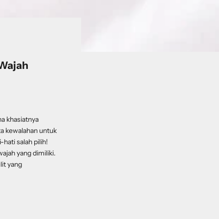
 Wajah
na khasiatnya
ta kewalahan untuk
ati salah pilih!
ajah yang dimiliki.
lit yang