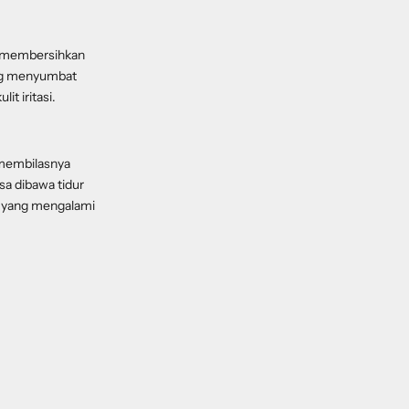
n membersihkan
ang menyumbat
t iritasi.
 membilasnya
sa dibawa tidur
t yang mengalami