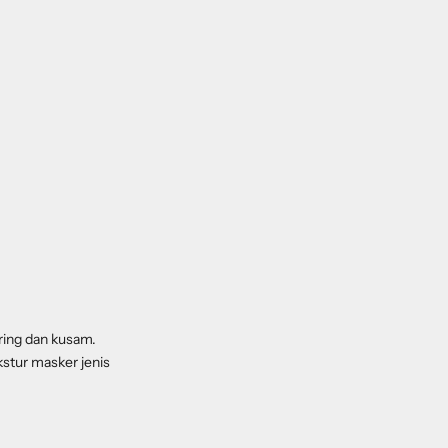
ering dan kusam.
stur masker jenis