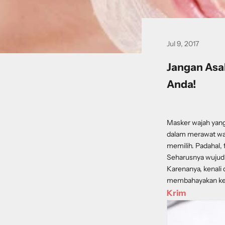
Jul 9, 2017
Jangan Asal
Anda!
Masker wajah yang
dalam merawat waj
memilih. Padahal, 
Seharusnya wujud m
Karenanya, kenali d
membahayakan kes
Krim