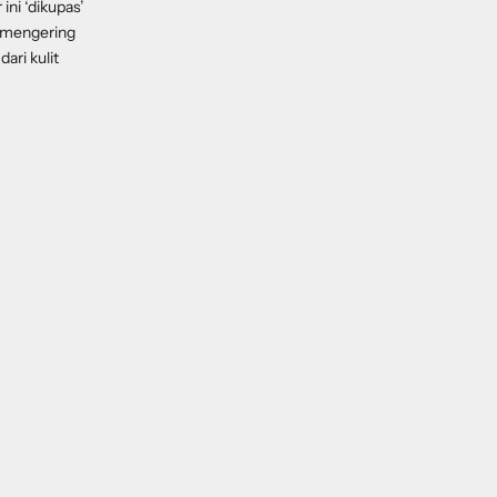
ini ‘dikupas’
n mengering
ari kulit