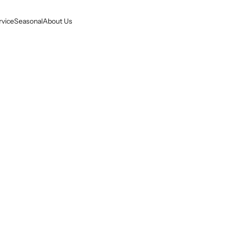
rvice
Seasonal
About Us