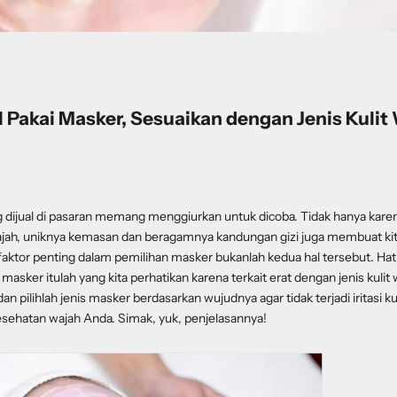
 Pakai Masker, Sesuaikan dengan Jenis Kulit
 dijual di pasaran memang menggiurkan untuk dicoba. Tidak hanya kare
ah, uniknya kemasan dan beragamnya kandungan gizi juga membuat ki
faktor penting dalam pemilihan masker bukanlah kedua hal tersebut. Hati-h
asker itulah yang kita perhatikan karena terkait erat dengan jenis kulit w
an pilihlah jenis masker berdasarkan wujudnya agar tidak terjadi iritasi ku
ehatan wajah Anda. Simak, yuk, penjelasannya!