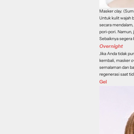
Masker
clay.
(Sumb
Untuk kulit wajah
secara mendalam, 
pori-pori. Namun, 
Sebaiknya segera b
Overnight
Jika Anda tidak p
kembali, masker
o
semalaman dan bar
regenerasi saat tid
Gel