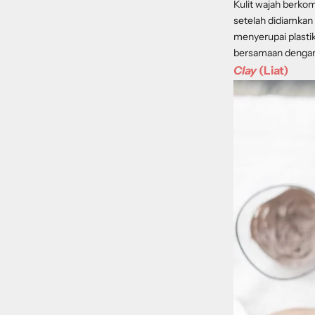
Kulit wajah berko
setelah didiamkan
menyerupai plastik
bersamaan dengan t
Clay
(Liat)