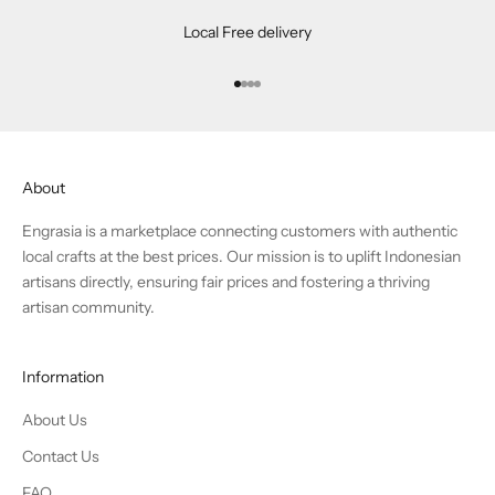
Local Free delivery
Go to item 1
Go to item 2
Go to item 3
Go to item 4
About
Engrasia is a marketplace connecting customers with authentic
local crafts at the best prices. Our mission is to uplift Indonesian
artisans directly, ensuring fair prices and fostering a thriving
artisan community.
Information
About Us
Contact Us
FAQ