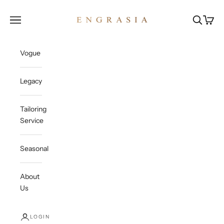
Skip to content
Engrasia
Open navigation menu
Open sea
Open c
Vogue
Legacy
Tailoring
Service
Seasonal
About
Us
LOGIN