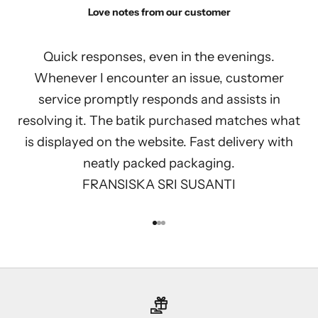
Love notes from our customer
Quick responses, even in the evenings.
Whenever I encounter an issue, customer
service promptly responds and assists in
resolving it. The batik purchased matches what
is displayed on the website. Fast delivery with
neatly packed packaging.
FRANSISKA SRI SUSANTI
Go to item 1
Go to item 2
Go to item 3