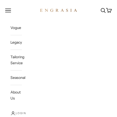
Skip to content
Engrasia
Open navigation menu
Open sea
Open c
Vogue
Legacy
Tailoring
Service
Seasonal
About
Us
LOGIN