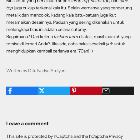
Blus ketat yang berkilauan seperti
crop top, halter top,
dan
tank
top
juga cukup terkenal kala itu. Selain warnanya yang cenderung
metalik dan mencolok, kadang kala batu-batuan juga ikut
meramaikan desainnya. Paduan yang sering dikenakan untuk
melengkapi blus ini adalah celana cutbray.
Bagaimana? Dari kelima
fashion item
di atas, masih adakah yang
tersisa di lemari Anda? Jika ada, coba pakai sesekali
yuk
untuk
menghidupkan kembali cerianya era ‘70an! :)
Written by Dita Nadya Ardiyani
Leave a comment
This site is protected by hCaptcha and the hCaptcha
Privacy