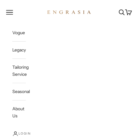
Skip to content
Engrasia
Open navigation menu
Open sea
Open c
Vogue
Legacy
Tailoring
Service
Seasonal
About
Us
LOGIN