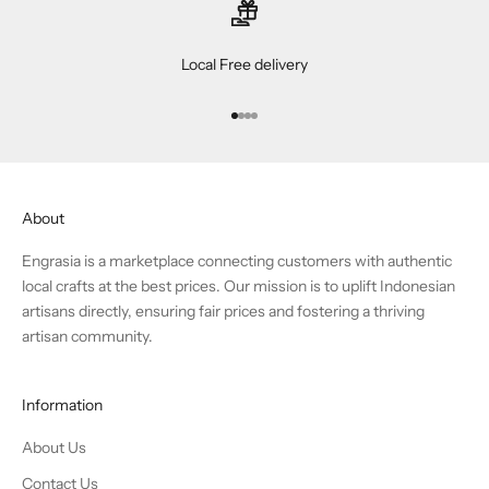
Local Free delivery
Go to item 1
Go to item 2
Go to item 3
Go to item 4
About
Engrasia is a marketplace connecting customers with authentic
local crafts at the best prices. Our mission is to uplift Indonesian
artisans directly, ensuring fair prices and fostering a thriving
artisan community.
Information
About Us
Contact Us