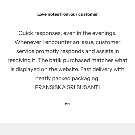
Love notes from our customer
Quick responses, even in the evenings.
Whenever I encounter an issue, customer
service promptly responds and assists in
resolving it. The batik purchased matches what
is displayed on the website. Fast delivery with
neatly packed packaging.
FRANSISKA SRI SUSANTI
Go to item 1
Go to item 2
Go to item 3